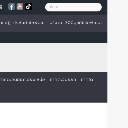
|
ทฤษฏี
กังหันน้ำชัยพัฒนา
บริจาค
30ปีมูลนิธิชัยพัฒนา
ภาคตะวันออกเฉียงเหนือ
ภาคตะวันออก
ภาคใต้