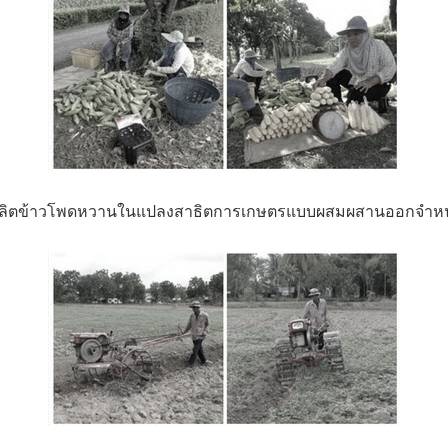
ผลิตข้าวโพดหวานในแปลงสาธิตการเกษตรแบบผสมผสานออกจำหน