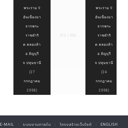
พระราม 9
พระราม 9
อันเนื่องมา
อันเนื่องมา
จากพระ
จากพระ
ราชดำริ
912 / 955
ราชดำริ
ต.คลองห้า
ต.คลองห้า
อ.ธัญบุรี
อ.ธัญบุรี
จ.ปทุมธานี
จ.ปทุมธานี
(27
(24
กรกฎาคม
กรกฎาคม
2558)
2558)
E-MAIL
ระบบงานภายใน
โครงสร้างเว็บไซต์
ENGLISH