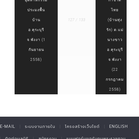
อุตสาหกรรม
กาชาด
ประมงพื้น
ไทย
บ้าน
127 / 133
(บ้านทุ่ง
อ.คุระบุรี
รัก) ต.แม่
จ.พังงา (1
นางขาว
กันยายน
อ.คุระบุรี
2558)
จ.พังงา
(22
กรกฎาคม
2558)
E-MAIL
ระบบงานภายใน
โครงสร้างเว็บไซต์
ENGLISH
ติดต่อมูลนิธิ
สมัครงาน
แบบฟอร์มขอรับทุนพระราชทาน