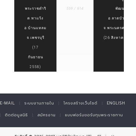
พระราชดำริ
559 / 614
พัฒนา
ต.ทาแร้ง
อ.ลาดบัวหลวง
อ.บ้านแหลม
จ.พระนครศรีอยุธ
จ.เพชรบุรี
(26 สิงหาคม 255
(17
กันยายน
2558)
E-MAIL
ระบบงานภายใน
โครงสร้างเว็บไซต์
ENGLISH
ติดต่อมูลนิธิ
สมัครงาน
แบบฟอร์มขอรับทุนพระราชทาน