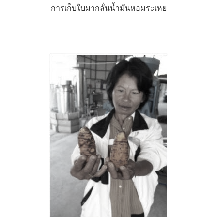
การเก็บใบมากลั่นน้ำมันหอมระเหย