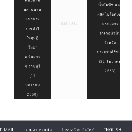
แบบผสม
น้ำมันพืช และ
ผสานตาม
ผลิตไบโอดีเซล
แนวพระ
538 / 614
ครบวงจร
ราชดำริ
อำเภอหัวหิน
"ทฤษฎี
จังหวัด
ใหม่"
ประจวบคีรีขันธ์
ต.วันดาว
(22 ธันวาคม
จ.ราชบุรี
2558)
(11
มกราคม
2559)
E-MAIL
ระบบงานภายใน
โครงสร้างเว็บไซต์
ENGLISH