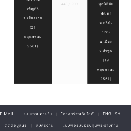
443 / 930
มูลนิธิชัย
เพ็ญศิริ
พัฒนา
จ.เชียงราย
ต.ศรีบัว
(21
บาน
พฤษภาคม
อ.เมือง
2561)
จ.ลำพูน
(19
พฤษภาคม
2561)
E-MAIL
ระบบงานภายใน
โครงสร้างเว็บไซต์
ENGLISH
ติดต่อมูลนิธิ
สมัครงาน
แบบฟอร์มขอรับทุนพระราชทาน