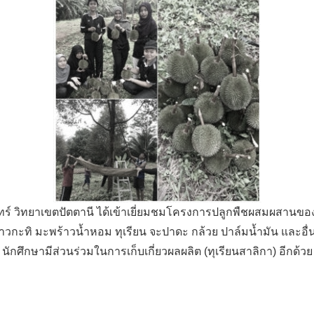
 วิทยาเขตปัตตานี ได้เข้าเยี่ยมชมโครงการปลูกพืชผสมผสานของม
วกะทิ มะพร้าวน้ำหอม ทุเรียน จะปาดะ กล้วย ปาล์มน้ำมัน และอื่น อ
นักศึกษามีส่วนร่วมในการเก็บเกี่ยวผลผลิต (ทุเรียนสาลิกา) อีกด้วย