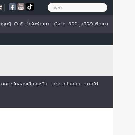
|
ทฤษฏี
กังหันน้ำชัยพัฒนา
บริจาค
30ปีมูลนิธิชัยพัฒนา
ภาคตะวันออกเฉียงเหนือ
ภาคตะวันออก
ภาคใต้