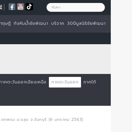
|
ทฤษฏี
กังหันน้ำชัยพัฒนา
บริจาค
30ปีมูลนิธิชัยพัฒนา
ภาคตะวันออกเฉียงเหนือ
ภาคตะวันออก
ภาคใต้
ต.ตกพรม อ.ขลุง จ.จันทบุรี (6 มกราคม 2563)