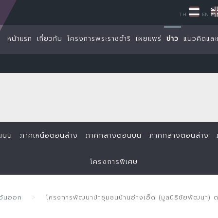
TH
EN
หน้าแรก
เกี่ยวกับ
โครงการพระราชดำริ
เผยแพร่
ข่าว
แนวคิดและ
นบน
ภาคเหนือตอนล่าง
ภาคกลางตอนบน
ภาคกลางตอนล่าง
โครงการพิเศษ
วันออก
โครงการพัฒนาป่าชุมชนบ้านอ่างเอ็ด (มูลนิธิชัยพัฒนา) 