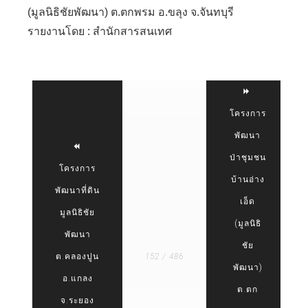
(มูลนิธิชัยพัฒนา) ต.ตกพรม อ.ขลุง จ.จันทบุรี
รายงานโดย : สำนักสารสนเทศ
โครงการ
พัฒนา
ป่าชุมชน
โครงการ
บ้านอ่าง
พัฒนาที่ดิน
เอ็ด
มูลนิธิชัย
(มูลนิธิ
พัฒนา
ชัย
ต.คลองปูน
152 / 486
พัฒนา)
อ.แกลง
ต.ตก
จ.ระยอง