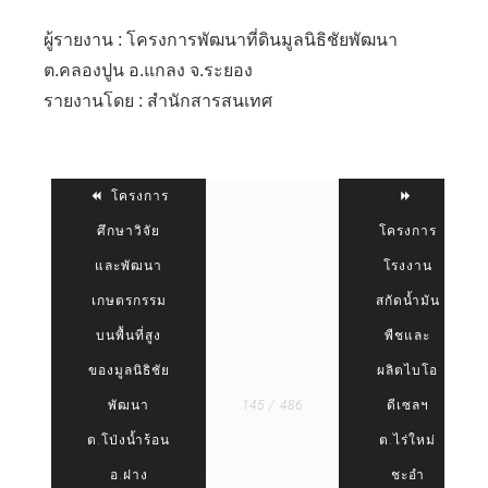
ผู้รายงาน : โครงการพัฒนาที่ดินมูลนิธิชัยพัฒนา
ต.คลองปูน อ.แกลง จ.ระยอง
รายงานโดย : สำนักสารสนเทศ
โครงการ
ศึกษาวิจัย
โครงการ
และพัฒนา
โรงงาน
เกษตรกรรม
สกัดน้ำมัน
บนพื้นที่สูง
พืชและ
ของมูลนิธิชัย
ผลิตไบโอ
พัฒนา
145 / 486
ดีเซลฯ
ต.โป่งน้ำร้อน
ต.ไร่ใหม่
อ.ฝาง
ชะอำ