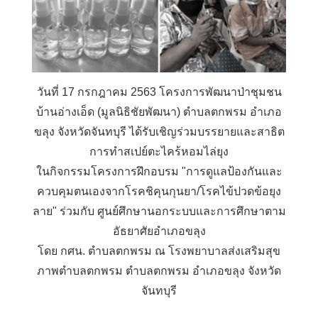
วันที่ 17 กรกฎาคม 2563 โครงการพัฒนาป่าชุมชน
บ้านอ่างเอ็ด (มูลนิธิชัยพัฒนา) ตำบลตกพรม อำเภอ
ขลุง จังหวัดจันทบุรี ได้รับเชิญร่วมบรรยายและสาธิต
การทำสเปย์ตะไคร้หอมไล่ยุง
ในกิจกรรมโครงการฝึกอบรม "การดูแลป้องกันและ
ควบคุมตนเองจากโรคชิคุนกุนยา/โรคไข้ปวดข้อยุง
ลาย" ร่วมกับ ศูนย์ศึกษานอกระบบและการศึกษาตาม
อัธยาศัยอำเภอขลุง
โดย กศน. ตำบลตกพรม ณ โรงพยาบาลส่งเสริมสุข
ภาพตำบลตกพรม ตำบลตกพรม อำเภอขลุง จังหวัด
จันทบุรี