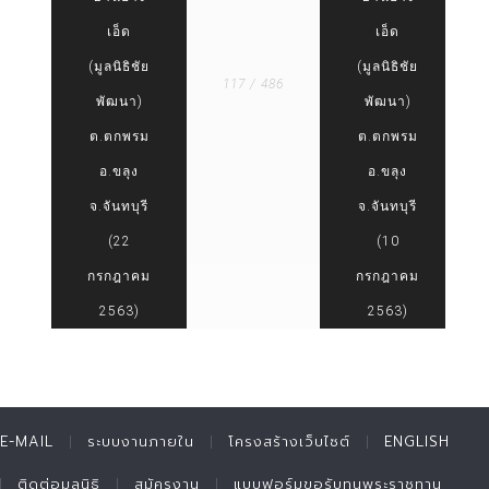
เอ็ด
เอ็ด
(มูลนิธิชัย
(มูลนิธิชัย
117 / 486
พัฒนา)
พัฒนา)
ต.ตกพรม
ต.ตกพรม
อ.ขลุง
อ.ขลุง
จ.จันทบุรี
จ.จันทบุรี
(22
(10
กรกฎาคม
กรกฎาคม
2563)
2563)
E-MAIL
ระบบงานภายใน
โครงสร้างเว็บไซต์
ENGLISH
ติดต่อมูลนิธิ
สมัครงาน
แบบฟอร์มขอรับทุนพระราชทาน