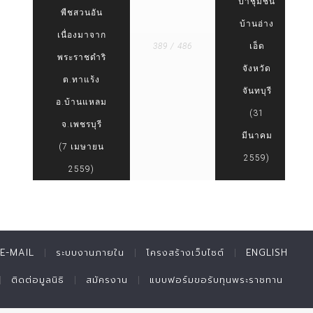
ป่าชุมชน
พืชสวนอัน
บ้านอ่าง
เนื่องมาจาก
389 / 486
เอ็ด
พระราชดำริ
จังหวัด
ต.ทาแร้ง
จันทบุรี
อ.บ้านแหลม
(31
จ.เพชรบุรี
มีนาคม
(7 เมษายน
2559)
2559)
E-MAIL
ระบบงานภายใน
โครงสร้างเว็บไซต์
ENGLISH
ติดต่อมูลนิธิ
สมัครงาน
แบบฟอร์มขอรับทุนพระราชทาน