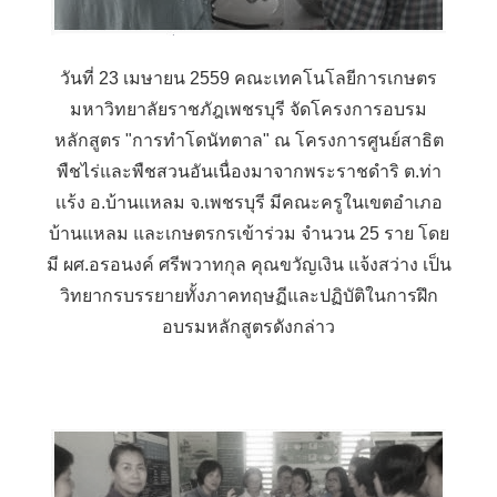
วันที่ 23 เมษายน 2559 คณะเทคโนโลยีการเกษตร
มหาวิทยาลัยราชภัฎเพชรบุรี จัดโครงการอบรม
หลักสูตร "การทำโดนัทตาล" ณ โครงการศูนย์สาธิต
พืชไร่และพืชสวนอันเนื่องมาจากพระราชดำริ ต.ท่า
เเร้ง อ.บ้านเเหลม จ.เพชรบุรี มีคณะครูในเขตอำเภอ
บ้านแหลม และเกษตรกรเข้าร่วม จำนวน 25 ราย โดย
มี ผศ.อรอนงค์ ศรีพวาทกุล คุณขวัญเงิน แจ้งสว่าง เป็น
วิทยากรบรรยายทั้งภาคทฤษฏีและปฏิบัติในการฝึก
อบรมหลักสูตรดังกล่าว