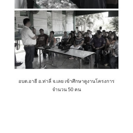
อบต.อาฮี อ.ท่าลี่ จ.เลย เข้าศึกษาดูงานโครงการ
จำนวน 50 คน