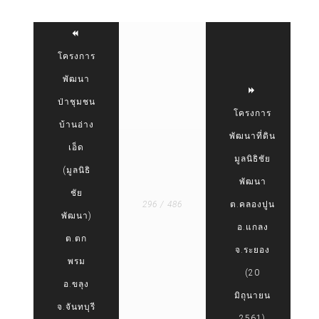
โครงการ
พัฒนา
ป่าชุมชน
โครงการ
บ้านอ่าง
พัฒนาที่ดิน
เอ็ด
มูลนิธิชัย
(มูลนิธิ
พัฒนา
ชัย
296 / 486
ต.คลองปูน
พัฒนา)
อ.แกลง
ต.ตก
จ.ระยอง
พรม
(20
อ.ขลุง
มิถุนายน
จ.จันทบุรี
2561)