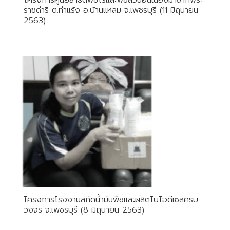
โครงการศูนย์สาธิตพืชไร่และพืชสวนอันเนื่องมาจากพระ
ราชดำริ ต.ท่าแร้ง อ.บ้านแหลม จ.เพชรบุรี (11 มิถุนายน
2563)
โครงการโรงงานสกัดน้ำมันพืชและผลิตไบโอดีเซลครบ
วงจร​ จ.เพชรบุรี (8 มิถุนายน 2563)