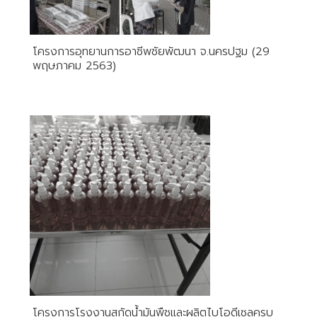
โครงการอุทยานการอาชีพชัยพัฒนา จ.นครปฐม (29
พฤษภาคม 2563)
โครงการโรงงานสกัดน้ำมันพืชและผลิตไบโอดีเซลครบ