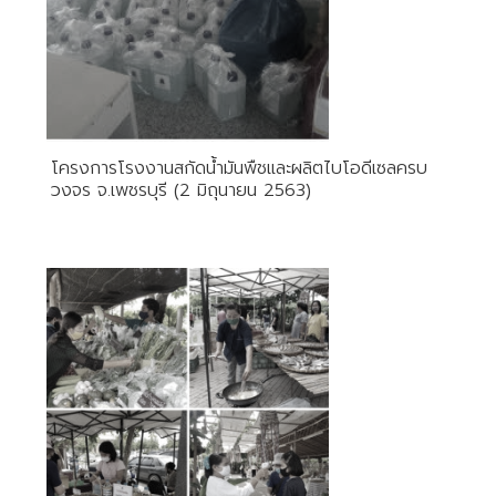
โครงการโรงงานสกัดน้ำมันพืชและผลิตไบโอดีเซลครบ
วงจร​ จ.เพชรบุรี (2 มิถุนายน 2563)