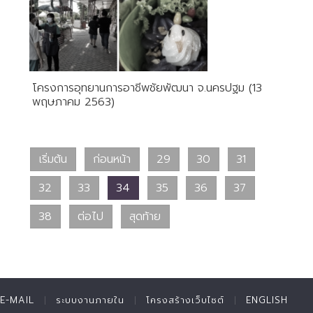
โครงการอุทยานการอาชีพชัยพัฒนา จ.นครปฐม (13
พฤษภาคม 2563)
เริ่มต้น
ก่อนหน้า
29
30
31
32
33
34
35
36
37
38
ต่อไป
สุดท้าย
E-MAIL
ระบบงานภายใน
โครงสร้างเว็บไซต์
ENGLISH