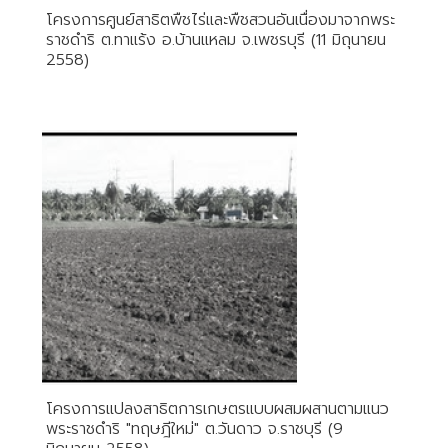
โครงการศูนย์สาธิตพืชไร่และพืชสวนอันเนื่องมาจากพระ
ราชดำริ ต.ทาแร้ง อ.บ้านแหลม จ.เพชรบุรี (11 มิถุนายน
2558)
โครงการแปลงสาธิตการเกษตรแบบผสมผสานตามแนว
พระราชดำริ "ทฤษฎีใหม่" ต.วันดาว จ.ราชบุรี (9