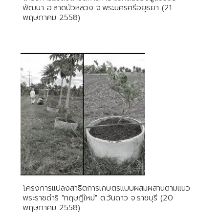
พัฒนา อ.ลาดบัวหลวง จ.พระนครศรีอยุธยา (21
พฤษภาคม 2558)
โครงการแปลงสาธิตการเกษตรแบบผสมผสานตามแนว
พระราชดำริ "ทฤษฎีใหม่" ต.วันดาว จ.ราชบุรี (20
พฤษภาคม 2558)