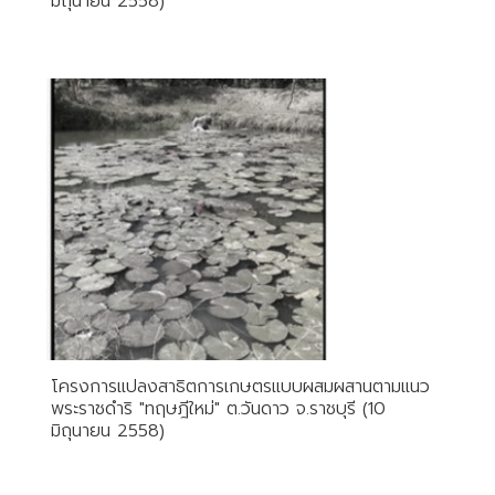
มิถุนายน 2558)
โครงการแปลงสาธิตการเกษตรแบบผสมผสานตามแนว
พระราชดำริ "ทฤษฎีใหม่" ต.วันดาว จ.ราชบุรี (10
มิถุนายน 2558)