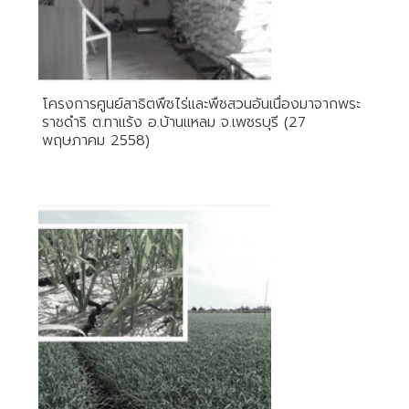
โครงการศูนย์สาธิตพืชไร่และพืชสวนอันเนื่องมาจากพระ
ราชดำริ ต.ทาแร้ง อ.บ้านแหลม จ.เพชรบุรี (27
พฤษภาคม 2558)