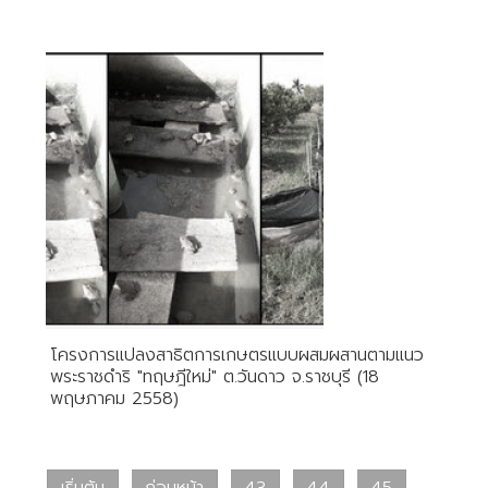
โครงการแปลงสาธิตการเกษตรแบบผสมผสานตามแนว
พระราชดำริ "ทฤษฎีใหม่" ต.วันดาว จ.ราชบุรี (18
พฤษภาคม 2558)