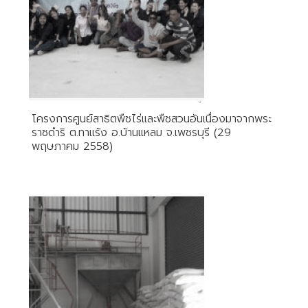
โครงการศูนย์สาธิตพืชไร่และพืชสวนอันเนื่องมาจากพระ
ราชดำริ ต.ทาแร้ง อ.บ้านแหลม จ.เพชรบุรี (29
พฤษภาคม 2558)