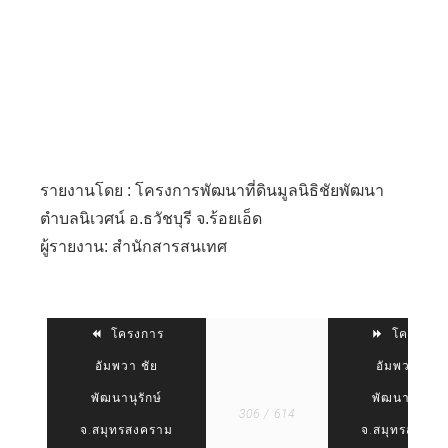
รายงานโดย : โครงการพัฒนาที่ดินมูลนิธิชัยพัฒนา
ตำบลนิเวศน์ อ.ธวัชบุรี จ.ร้อยเอ็ด
ผู้รายงาน: สำนักสารสนเทศ
โครงการ
โครงการ
อัมพวา ชัย
อัมพวา ชัย
พัฒนานุรักษ์
พัฒนานุรักษ์
306 / 614
จ.สมุทรสงคราม
จ.สมุทรสงครา