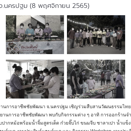
 จ.นครปฐม (8 พฤศจิกายน 2565)
ุทยานการอาชีพชัยพัฒนา จ.นครปฐม เชิญร่วมสืบสานวัฒนธรรมไท
ุทยานการอาชีพชัยพัฒนา พบกับกิจกรรมต่าง ๆ อาทิ การออกร้านจำ
ปากหม้อพร้อมน้ำจิ้มสูตรเด็ด ก๋วยจั๊บไก่ ขนมจีบ ซาลาเปา น้ำแข็