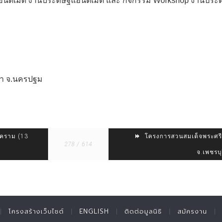
ฮนด์เมด งานประดิษฐ์แฮนด์เมด และ กิจกรรม Workshop งานประ
นา จ.นครปฐม
งคราม (13
โครงการสวนสมเด็จพระศรี
278 / 614
จ.เพชรบ
โครงสร้างเว็บไซต์
ENGLISH
ติดต่อมูลนิธิ
สมัครงาน