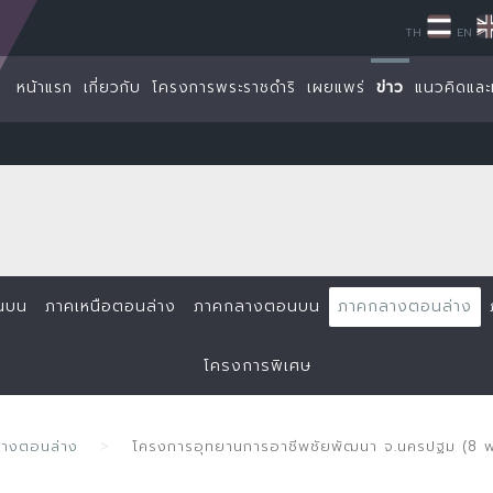
TH
EN
หน้าแรก
เกี่ยวกับ
โครงการพระราชดำริ
เผยแพร่
ข่าว
แนวคิดและ
นบน
ภาคเหนือตอนล่าง
ภาคกลางตอนบน
ภาคกลางตอนล่าง
โครงการพิเศษ
ลางตอนล่าง
โครงการอุทยานการอาชีพชัยพัฒนา จ.นครปฐม (8 