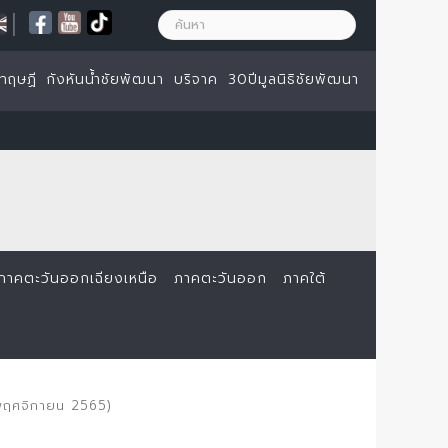
|
ทฤษฏี
กังหันน้ำชัยพัฒนา
บริจาค
30ปีมูลนิธิชัยพัฒนา
ภาคตะวันออกเฉียงเหนือ
ภาคตะวันออก
ภาคใต้
พฤศจิกายน 2565)