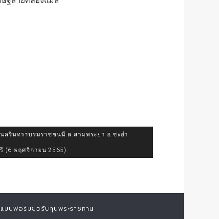
ดิษฐ์สายคล้องแมส
นครินทราบรมราชชนนี ต.สามพระยา อ.ชะอำ
ุรี (6 พฤศจิกายน 2565)
แบบฟอร์มขอรับทุนพระราชทาน