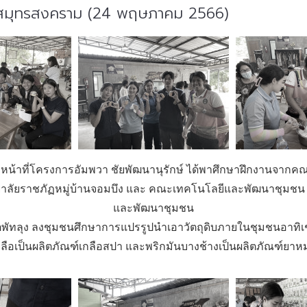
จ.สมุทรสงคราม (24 พฤษภาคม 2566)
จ้าหน้าที่โครงการอัมพวา ชัยพัฒนานุรักษ์ ได้พาศึกษาฝึกงานจาก
าลัยราชภัฏหมู่บ้านจอมบึง และ คณะเทคโนโลยีและพัฒนาชุมชน
และพัฒนาชุมชน
พัทลุง ลงชุมชนศึกษาการแปรรูปนำเอาวัตถุดิบภายในชุมชนอาทิเช
กลือเป็นผลิตภัณฑ์เกลือสปา และพริกมันบางช้างเป็นผลิตภัณฑ์ยาหม่