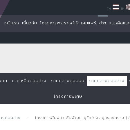
TH
EN
หน้าแรก
เกี่ยวกับ
โครงการพระราชดำริ
เผยแพร่
ข่าว
แนวคิดและ
นบน
ภาคเหนือตอนล่าง
ภาคกลางตอนบน
ภาคกลางตอนล่าง
โครงการพิเศษ
ลางตอนล่าง
โครงการอัมพวา ชัยพัฒนานุรักษ์ จ.สมุทรสงคราม 