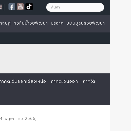
|
ทฤษฏี
กังหันน้ำชัยพัฒนา
บริจาค
30ปีมูลนิธิชัยพัฒนา
ภาคตะวันออกเฉียงเหนือ
ภาคตะวันออก
ภาคใต้
(24 พฤษภาคม 2566)