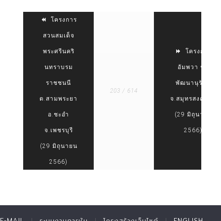
โครงการ
สวนสมเด็จ
พระศรีนคริ
โครงการ
นทราบรม
อัมพวา ชัย
ราชชนนี
พัฒนานุรักษ์
203 / 614
ต.สามพระยา
จ.สมุทรสงคราม
อ.ชะอำ
(29 มิถุนายน
จ.เพชรบุรี
2566)
(29 มิถุนายน
2566)
E-MAIL
ระบบงานภายใน
โครงสร้างเว็บไซต์
ENGLISH