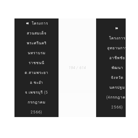
โครงการ
สวนสมเด็จ
โครงการ
พระศรีนคริ
อุทยานการ
นทราบรม
อาชีพชัย
ราชชนนี
194 / 614
พัฒนา
ต.สามพระยา
จังหวัด
อ.ชะอำ
นครปฐม
จ.เพชรบุรี (5
(4กรกฎาคม
กรกฎาคม
2566)
2566)