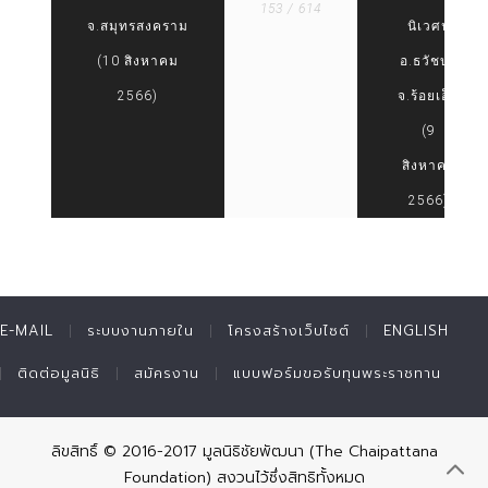
153 / 614
จ.สมุทรสงคราม
นิเวศน์
(10 สิงหาคม
อ.ธวัชบุรี
2566)
จ.ร้อยเอ็ด
(9
สิงหาคม
2566)
E-MAIL
ระบบงานภายใน
โครงสร้างเว็บไซต์
ENGLISH
ติดต่อมูลนิธิ
สมัครงาน
แบบฟอร์มขอรับทุนพระราชทาน
ลิขสิทธิ์ © 2016-2017 มูลนิธิชัยพัฒนา (The Chaipattana
Foundation) สงวนไว้ซึ่งสิทธิทั้งหมด