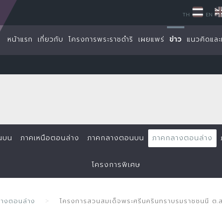
TH
EN
หน้าแรก
เกี่ยวกับ
โครงการพระราชดำริ
เผยแพร่
ข่าว
แนวคิดและ
นบน
ภาคเหนือตอนล่าง
ภาคกลางตอนบน
ภาคกลางตอนล่าง
โครงการพิเศษ
ลางตอนล่าง
โครงการสวนสมเด็จพระศรีนครินทราบรมราชชนนี ต.ส