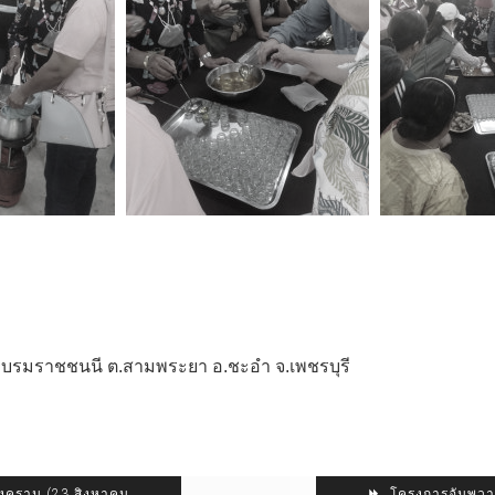
บรมราชชนนี ต.สามพระยา อ.ชะอำ จ.เพชรบุรี
สงคราม (23 สิงหาคม
โครงการอัมพวา 