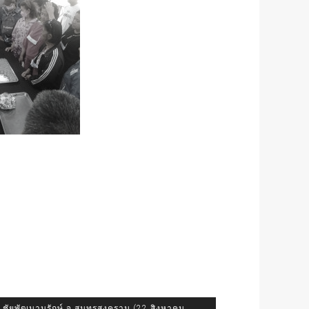
ชัยพัฒนานุรักษ์ จ.สมุทรสงคราม (22 สิงหาคม