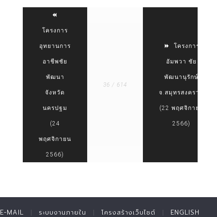
โครงการ
อุทยานการ
โครงการ
อาชีพชัย
อัมพวา ชัย
พัฒนา
พัฒนานุรักษ์
36 / 614
จังหวัด
จ.สมุทรสงคราม
นครปฐม
(22 พฤศจิกายน
(24
2566)
พฤศจิกายน
2566)
E-MAIL
ระบบงานภายใน
โครงสร้างเว็บไซต์
ENGLISH