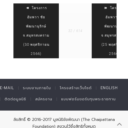
โครงการ
โครงการ
อัมพวา ชัย
อัมพวา ชัย
พัฒนานุรักษ์
พัฒนานุรักษ์
32 / 614
จ.สมุทรสงคราม
จ.สมุทรสงคราม
(30 พฤศจิกายน
(25 พฤศจิกายน
2566)
2566)
E-MAIL
ระบบงานภายใน
โครงสร้างเว็บไซต์
ENGLISH
ติดต่อมูลนิธิ
สมัครงาน
แบบฟอร์มขอรับทุนพระราชทาน
ลิขสิทธิ์ © 2016-2017 มูลนิธิชัยพัฒนา (The Chaipattana
Foundation) สงวนไว้ซึ่งสิทธิทั้งหมด