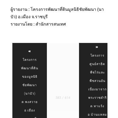
ผู้รายงาน : โครงการพัฒนาที่ดินมูลนิธิชัยพัฒนา (นา
บัว) อ.เมือง จ.ราชบุรี
รายงานโดย : สำนักสารสนเทศ
โครงการ
โครงการ
ศูนย์สาธิต
พัฒนาที่ดิน
พืชไร่และ
ของมูลนิธิ
พืชสวนอัน
ชัยพัฒนา
เนื่องมาจาก
(นาบัว)
583 / 614
พระราชดำริ
ต.พงสวาย
ต.ทาแร้ง
อ.เมือง
อ.บ้านแหลม