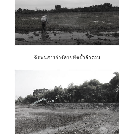
ฉีดพ่นสารกำจัดวัชพืชซ้ำอีกรอบ