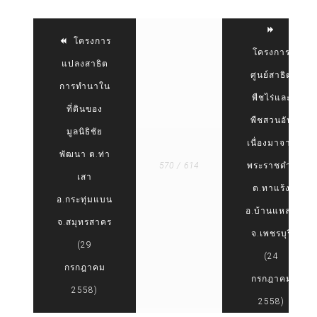
โครงการ
โครงการ
แปลงสาธิต
ศูนย์สาธิต
การทำนาใน
พืชไร่และ
ที่ดินของ
พืชสวนอัน
มูลนิธิชัย
เนื่องมาจาก
พัฒนา ต.ท่า
570 / 614
พระราชดำริ
เสา
ต.ทาแร้ง
อ.กระทุ่มแบน
อ.บ้านแหลม
จ.สมุทรสาคร
จ.เพชรบุรี
(29
(24
กรกฎาคม
กรกฎาคม
2558)
2558)