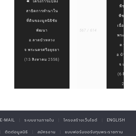
โครงการแปลง
พืชไร่แล
สาธิตการทำนาใน
พืชสวนอั
ที่ดินของมูลนิธิชัย
เนื่องมาจ
พัฒนา
567 / 614
พระราชดำ
อ.ลาดบัวหลวง
ต.ทาแร้ง
จ.พระนครศรีอยุธยา
อ.บ้านแห
(13 สิงหาคม 2558)
จ.เพชรบุร
(6 สิงหาค
2558)
E-MAIL
ระบบงานภายใน
โครงสร้างเว็บไซต์
ENGLISH
ติดต่อมูลนิธิ
สมัครงาน
แบบฟอร์มขอรับทุนพระราชทาน