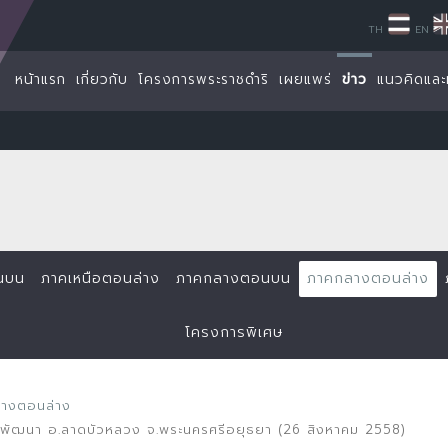
TH
EN
หน้าแรก
เกี่ยวกับ
โครงการพระราชดำริ
เผยแพร่
ข่าว
แนวคิดและ
นบน
ภาคเหนือตอนล่าง
ภาคกลางตอนบน
ภาคกลางตอนล่าง
โครงการพิเศษ
ลางตอนล่าง
ัยพัฒนา อ.ลาดบัวหลวง จ.พระนครศรีอยุธยา (26 สิงหาคม 2558)