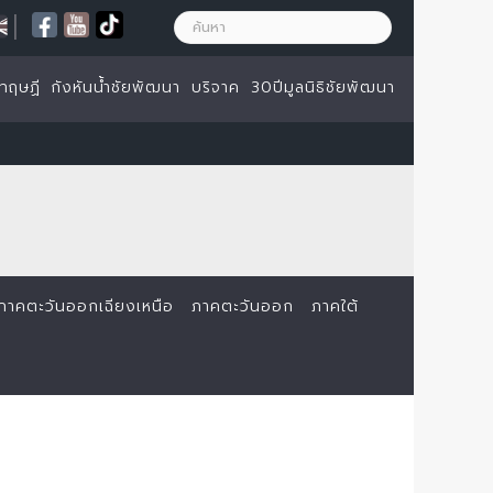
|
ทฤษฏี
กังหันน้ำชัยพัฒนา
บริจาค
30ปีมูลนิธิชัยพัฒนา
ภาคตะวันออกเฉียงเหนือ
ภาคตะวันออก
ภาคใต้