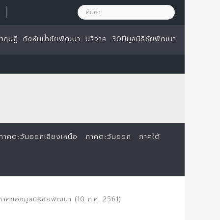
|
ทฤษฏี
กังหันน้ำชัยพัฒนา
บริจาค
30ปีมูลนิธิชัยพัฒนา
ภาคตะวันออกเฉียงเหนือ
ภาคตะวันออก
ภาคใต้
าศของมูลนิธิชัยพัฒนา (10 ก.ค. 2561)