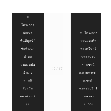
โครงการ
พัฒนา
โครงการ
พื้นที่มูลนิธิ
สวนสมเด็จ
ชัยพัฒนา
พระศรีนคริ
ตำบล
นทราบรม
หนองหม้อ
ราชชนนี
12 / 85
อำเภอ
ต.สามพระยา
ตาคลี
อ.ชะอำ
จังหวัด
จ.เพชรบุรี (1
นครสวรรค์
เมษายน
(7
2566)