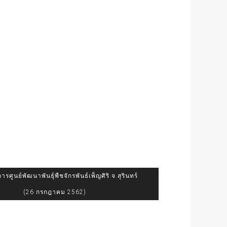
รศูนย์พัฒนาพันธุ์พืชจักรพันธ์เพ็ญศิริ จ.สุรินทร์
(26 กรกฎาคม 2562)