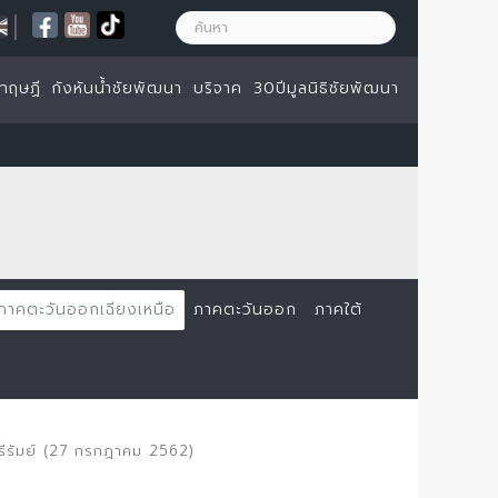
|
ทฤษฏี
กังหันน้ำชัยพัฒนา
บริจาค
30ปีมูลนิธิชัยพัฒนา
ภาคตะวันออกเฉียงเหนือ
ภาคตะวันออก
ภาคใต้
รีรัมย์ (27 กรกฎาคม 2562)