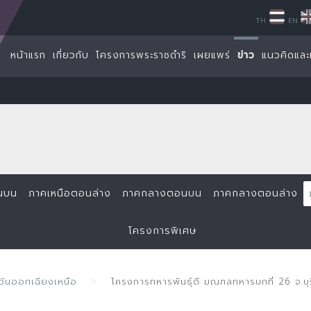
TH
EN
หน้าแรก
เกี่ยวกับ
โครงการพระราชดำริ
เผยแพร่
ข่าว
แนวคิดและ
นบน
ภาคเหนือตอนล่าง
ภาคกลางตอนบน
ภาคกลางตอนล่าง
โครงการพิเศษ
ันออกเฉียงเหนือ
โครงการทหารพันธุ์ดี มณฑลทหารบกที่ 26 จ.บุ