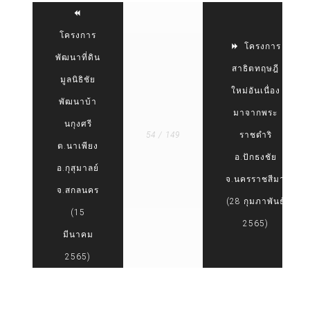
โครงการ
โครงการ
พัฒนาที่ดิน
สาธิตทฤษฎี
มูลนิธิชัย
ใหม่อันเนื่อง
พัฒนาบ้า
มาจากพระ
นกุงศรี
54 / 149
ราชดำริ
ต.นาเพียง
อ.ปักธงชัย
อ.กุสุมาลย์
จ.นครราชสีมา
จ.สกลนคร
(28 กุมภาพันธ์
(15
2565)
มีนาคม
2565)