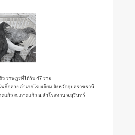
ัว ราษฎรที่ได้รับ 47 ราย
พธิ์กลาง อำเภอโขงเจียม จังหวัดอุบลราชธานี
กาะแก้ว ต.เกาะแก้ว อ.สำโรงทาบ จ.สุรินทร์