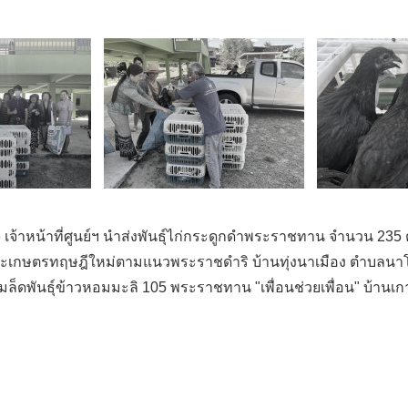
66 เจ้าหน้าที่ศูนย์ฯ นำส่งพันธุ์ไก่กระดูกดำพระราชทาน จำนวน 235 ต
และเกษตรทฤษฎีใหม่ตามแนวพระราชดำริ บ้านทุ่งนาเมือง ตำบลนาโ
ลิตเมล็ดพันธุ์ข้าวหอมมะลิ 105 พระราชทาน "เพื่อนช่วยเพื่อน" บ้านเ