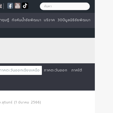
|
ทฤษฏี
กังหันน้ำชัยพัฒนา
บริจาค
30ปีมูลนิธิชัยพัฒนา
ภาคตะวันออกเฉียงเหนือ
ภาคตะวันออก
ภาคใต้
จ.สุรินทร์ (1 มีนาคม 2566)