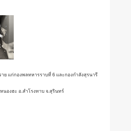
บ 5 ราย แก่กองพลทหารราบที่ 6 และกองกำลังสุรนารี
ต.หนองฮะ อ.สำโรงทาบ จ.สุรินทร์​