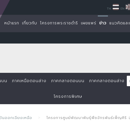
TH
EN
หน้าแรก
เกี่ยวกับ
โครงการพระราชดำริ
เผยแพร่
ข่าว
แนวคิดและ
นบน
ภาคเหนือตอนล่าง
ภาคกลางตอนบน
ภาคกลางตอนล่าง
โครงการพิเศษ
ันออกเฉียงเหนือ
โครงการศูนย์พัฒนาพันธุ์พืชจักรพันธ์เพ็ญศิริ 