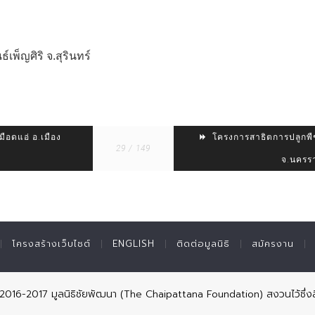
เพ็ญศิริ จ.สุรินทร์
ือดแอ่ อ.เมือง
โครงการสาธิตการปลูกพืชใ
29 / 149
จ.นครรา
โครงสร้างเว็บไซต์
ENGLISH
ติดต่อมูลนิธิ
สมัครงาน
© 2016-2017 มูลนิธิชัยพัฒนา (The Chaipattana Foundation) สงวนไว้ซึ่งส