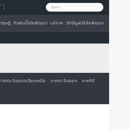
|
ทฤษฏี
กังหันน้ำชัยพัฒนา
บริจาค
30ปีมูลนิธิชัยพัฒนา
ภาคตะวันออกเฉียงเหนือ
ภาคตะวันออก
ภาคใต้