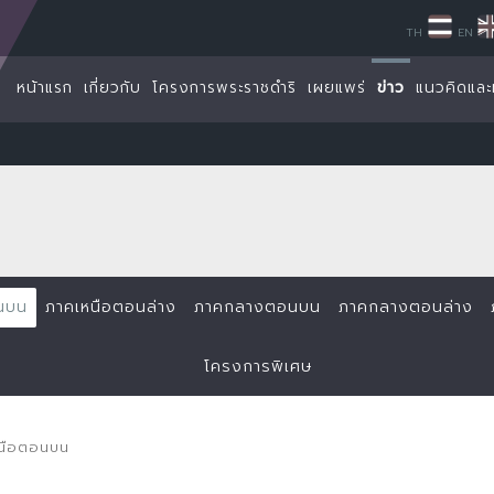
TH
EN
หน้าแรก
เกี่ยวกับ
โครงการพระราชดำริ
เผยแพร่
ข่าว
แนวคิดและ
นบน
ภาคเหนือตอนล่าง
ภาคกลางตอนบน
ภาคกลางตอนล่าง
โครงการพิเศษ
หนือตอนบน