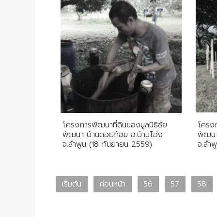
โครงการพัฒนาที่ดินของมูลนิธิชัย
โครงก
พัฒนา บ้านดอยก้อม อ.บ้านโฮ่ง
พัฒนา
จ.ลำพูน (18 กันยายน 2559)
จ.ลำพ
เริ่มต้น
ก่อนหน้า
56
57
58