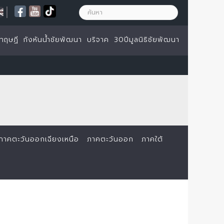
|
ทฤษฏี
กังหันน้ำชัยพัฒนา
บริจาค
30ปีมูลนิธิชัยพัฒนา
ภาคตะวันออกเฉียงเหนือ
ภาคตะวันออก
ภาคใต้