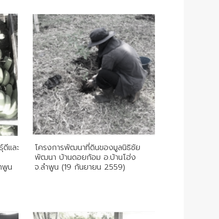
์ดีและ
โครงการพัฒนาที่ดินของมูลนิธิชัย
พัฒนา บ้านดอยก้อม อ.บ้านโฮ่ง
ำพูน
จ.ลำพูน (19 กันยายน 2559)