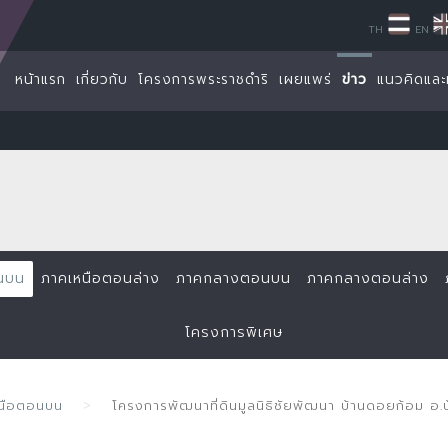
TH
EN
หน้าแรก
เกี่ยวกับ
โครงการพระราชดำริ
เผยแพร่
ข่าว
แนวคิดและ
นบน
ภาคเหนือตอนล่าง
ภาคกลางตอนบน
ภาคกลางตอนล่าง
โครงการพิเศษ
หนือตอนบน
โครงการพัฒนาที่ดินมูลนิธิชัยพัฒนา บ้านดอยก้อม อ