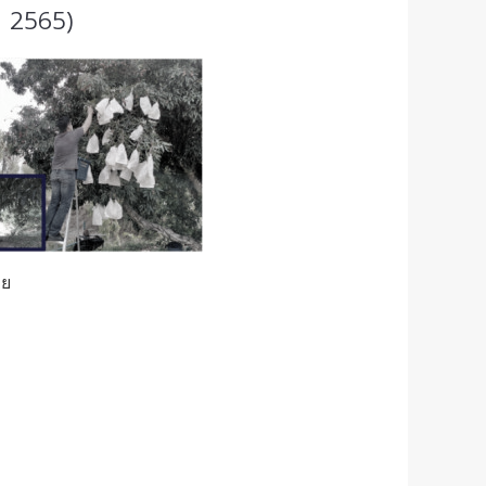
ม 2565)
าย