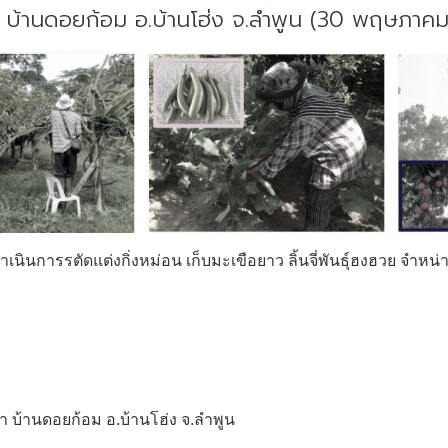
นา บ้านดอยก้อม อ.บ้านโฮ่ง จ.ลำพูน (30 พฤษภาค
ำเนินการรตัดแต่งกิ่งหม่อน เก็บมะเขือยาว ลิ้นจี่พันธุ์ฮงฮวย จำหน่
า บ้านดอยก้อม อ.บ้านโฮ่ง จ.ลำพูน