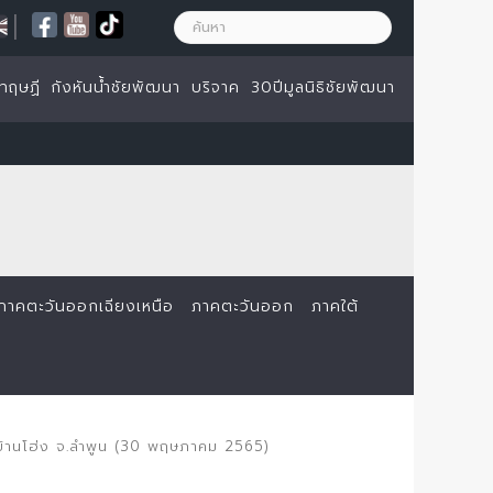
|
ทฤษฏี
กังหันน้ำชัยพัฒนา
บริจาค
30ปีมูลนิธิชัยพัฒนา
ภาคตะวันออกเฉียงเหนือ
ภาคตะวันออก
ภาคใต้
.บ้านโฮ่ง จ.ลำพูน (30 พฤษภาคม 2565)