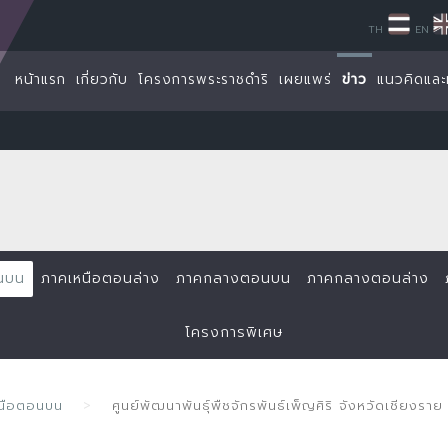
TH
EN
หน้าแรก
เกี่ยวกับ
โครงการพระราชดำริ
เผยแพร่
ข่าว
แนวคิดและ
นบน
ภาคเหนือตอนล่าง
ภาคกลางตอนบน
ภาคกลางตอนล่าง
โครงการพิเศษ
หนือตอนบน
ศูนย์พัฒนาพันธุ์พืชจักรพันธ์เพ็ญศิริ จังหวัดเชียง