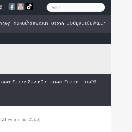
|
ทฤษฏี
กังหันน้ำชัยพัฒนา
บริจาค
30ปีมูลนิธิชัยพัฒนา
ภาคตะวันออกเฉียงเหนือ
ภาคตะวันออก
ภาคใต้
ราย (21 พฤษภาคม 2566)