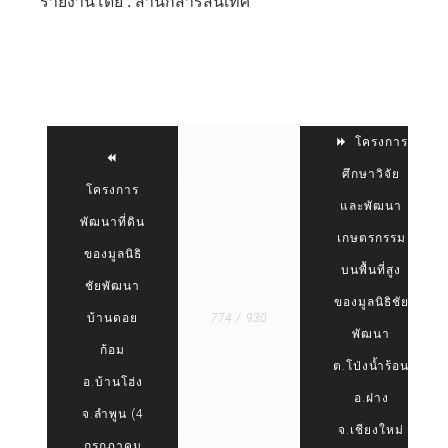
รายงานโดย : สำนักสารสนเทศ
โครงการ
ศึกษาวิจัย
โครงการ
และพัฒนา
พัฒนาที่ดิน
เกษตรกรรม
ของมูลนิธิ
บนพื้นที่สูง
ชัยพัฒนา
ของมูลนิธิชัย
บ้านดอย
774 / 930
พัฒนา
ก้อม
ต.โป่งน้ำร้อน
อ.บ้านโฮ่ง
อ.ฝาง
จ.ลำพูน (4
จ.เชียงใหม่
กรกฎาคม