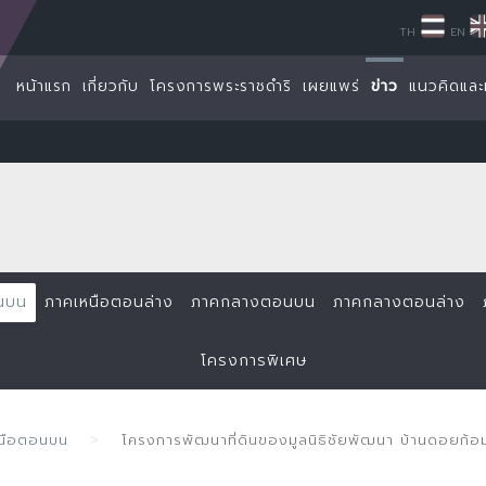
TH
EN
หน้าแรก
เกี่ยวกับ
โครงการพระราชดำริ
เผยแพร่
ข่าว
แนวคิดและ
นบน
ภาคเหนือตอนล่าง
ภาคกลางตอนบน
ภาคกลางตอนล่าง
โครงการพิเศษ
หนือตอนบน
โครงการพัฒนาที่ดินของมูลนิธิชัยพัฒนา บ้านดอยก้