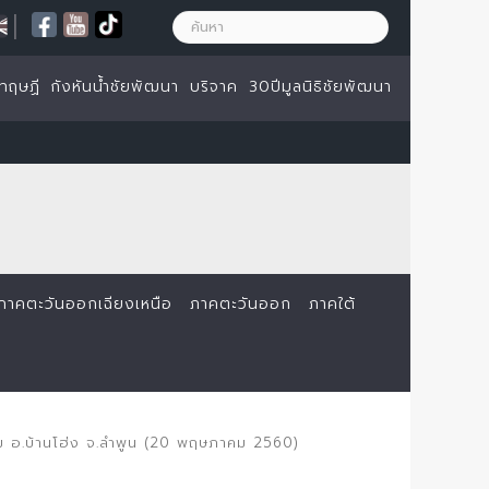
|
ทฤษฏี
กังหันน้ำชัยพัฒนา
บริจาค
30ปีมูลนิธิชัยพัฒนา
ภาคตะวันออกเฉียงเหนือ
ภาคตะวันออก
ภาคใต้
อม อ.บ้านโฮ่ง จ.ลำพูน (20 พฤษภาคม 2560)