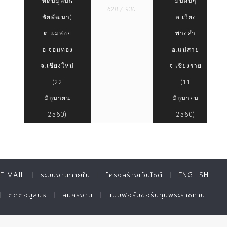
ที่ดินมูลนิธิ
มันอื่นๆ
628 / 930
ชัยพัฒนา)
ต.เวียง
ต.แม่สอย
พางคำ
อ.จอมทอง
อ.แม่สาย
จ.เชียงใหม่
จ.เชียงราย
(22
(11
มิถุนายน
มิถุนายน
2560)
2560)
E-MAIL
ระบบงานภายใน
โครงสร้างเว็บไซต์
ENGLISH
ติดต่อมูลนิธิ
สมัครงาน
แบบฟอร์มขอรับทุนพระราชทาน