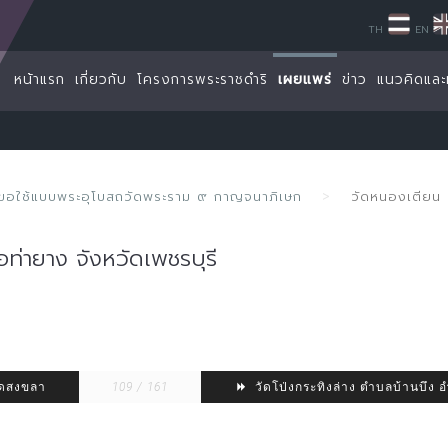
TH
EN
หน้าแรก
เกี่ยวกับ
โครงการพระราชดำริ
เผยแพร่
ข่าว
แนวคิดและ
ี่ขอใช้แบบพระอุโบสถวัดพระราม ๙ กาญจนาภิเษก
วัดหนองเตียน 
ท่ายาง จังหวัดเพชรบุรี
ัดสงขลา
109 / 161
วัดโป่งกระทิงล่าง ตำบลบ้านบึง อ