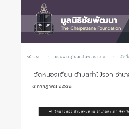
หน้าแรก
แบบพระอุโบสถวัดพระราม ๙
วัดท
วัดหนองเตียน ตำบลท่าไม้รวก อำเภอ
๕ กรกฎาคม ๒๕๕๒
วัดยางทอง ตำบลทุ่งหมอ อำเภอสะเดา จังหว