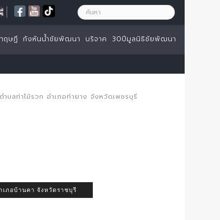
|
ทฤษฏี
กังหันน้ำชัยพัฒนา
บริจาค
30ปีมูลนิธิชัยพัฒนา
ตำบลท่าไม้รวก อำเภอท่ายาง จังหวัดเพชรบุรี
ำเภอบ้านคา จังหวัดราชบุรี