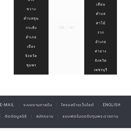
เตียน
ขวาง
ตำบล
ตำบลขุน
ท่าไม้
กระทิง
108 / 161
รวก
อำเภอ
อำเภอ
เมือง
ท่ายาง
จังหวัด
จังหวัด
ชุมพร
เพชรบุรี
E-MAIL
ระบบงานภายใน
โครงสร้างเว็บไซต์
ENGLISH
ติดต่อมูลนิธิ
สมัครงาน
แบบฟอร์มขอรับทุนพระราชทาน