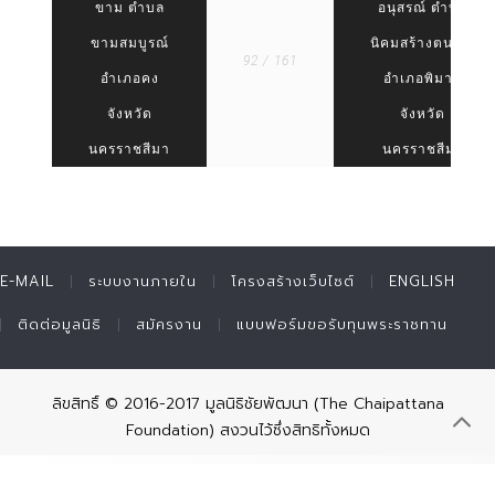
ขาม ตำบล
อนุสรณ์ ตำบล
ขามสมบูรณ์
นิคมสร้างตนเอง
92 / 161
อำเภอคง
อำเภอพิมาย
จังหวัด
จังหวัด
นครราชสีมา
นครราชสีมา
E-MAIL
ระบบงานภายใน
โครงสร้างเว็บไซต์
ENGLISH
ติดต่อมูลนิธิ
สมัครงาน
แบบฟอร์มขอรับทุนพระราชทาน
ลิขสิทธิ์ © 2016-2017 มูลนิธิชัยพัฒนา (The Chaipattana
Foundation) สงวนไว้ซึ่งสิทธิทั้งหมด