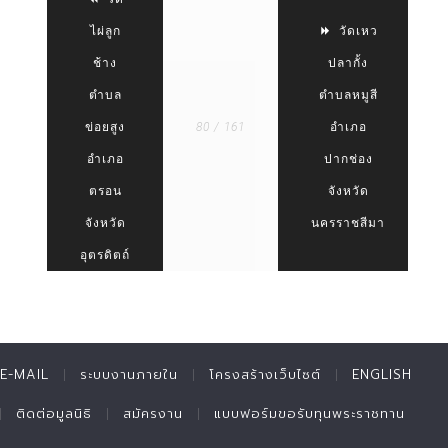
ไผ่ลูก
วัดเหว
ช้าง
ปลากั้ง
ตำบล
ตำบลหมูสี
ข่อยสูง
80 / 161
อำเภอ
อำเภอ
ปากช่อง
ตรอน
จังหวัด
จังหวัด
นครราชสีมา
อุตรดิตถ์
E-MAIL
ระบบงานภายใน
โครงสร้างเว็บไซต์
ENGLISH
ติดต่อมูลนิธิ
สมัครงาน
แบบฟอร์มขอรับทุนพระราชทาน