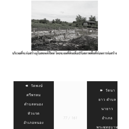
วัดพงษ์
วัดนา
ศรีพรหม
ยาว ตำบล
ตำบลหนอง
นายาว
หัวแรด
77 / 161
อำเภอ
อำเภอหนอง
พระพุทธบาท