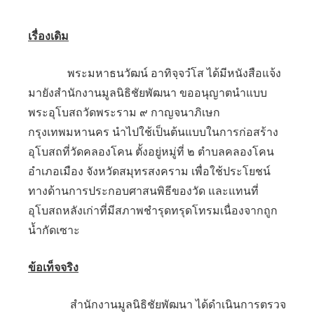
เรื่องเดิม
พระมหาธนวัฒน์ อาทิจฺจวํโส ได้มีหนังสือแจ้ง
มายังสำนักงานมูลนิธิชัยพัฒนา ขออนุญาตนำแบบ
พระอุโบสถวัดพระราม ๙ กาญจนาภิเษก
กรุงเทพมหานคร นำไปใช้เป็นต้นแบบในการก่อสร้าง
อุโบสถที่วัดคลองโคน ตั้งอยู่หมู่ที่ ๒ ตำบลคลองโคน
อำเภอเมือง จังหวัดสมุทรสงคราม เพื่อใช้ประโยชน์
ทางด้านการประกอบศาสนพิธีของวัด และแทนที่
อุโบสถหลังเก่าที่มีสภาพชำรุดทรุดโทรมเนื่องจากถูก
น้ำกัดเซาะ
ข้อเท็จจริง
สำนักงานมูลนิธิชัยพัฒนา ได้ดำเนินการตรวจ