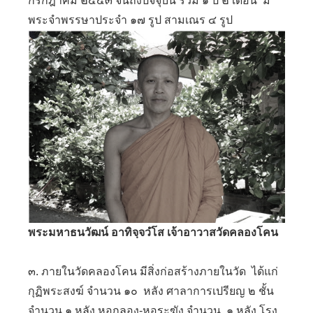
กรกฎาคม ๒๕๕๓ จนถึงปัจจุบัน รวม ๑ ปี ๒ เดือน มี
พระจำพรรษาประจำ ๑๗ รูป สามเณร ๔ รูป
พระมหาธนวัฒน์ อาทิจฺจวํโส เจ้าอาวาสวัดคลองโคน
๓. ภายในวัดคลองโคน มีสิ่งก่อสร้างภายในวัด ได้แก่
กุฏิพระสงฆ์ จำนวน ๑๐ หลัง ศาลาการเปรียญ ๒ ชั้น
จำนวน ๑ หลัง หอกลอง-หอระฆัง จำนวน ๑ หลัง โรง