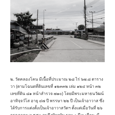
๒. วัดคลองโคน มีเนื้อที่ประมาณ ๒๘ ไร่ ๖๗.๘ ตาราง
วา (ตามโฉนดที่ดินเลขที่ ๑๒๓๓๒ เล่ม ๑๒๔ หน้า ๓๒
เลขที่ดิน ๘๑ หน้าสำรวจ ๗๑๐) โดยมีพระมหาธนวัฒน์
อาทิจฺจวํโส อายุ ๔๗ ปี พรรษา ๒๒ ปี เป็นเจ้าอาวาส ซึ่ง
ได้รับการแต่งตั้งเป็นเจ้าอาวาสวัดฯ ตั้งแต่เมื่อวันที่ ๒๖