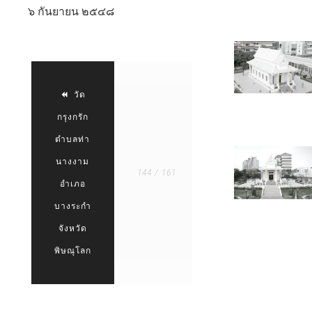
๖ กันยายน ๒๕๔๘
DSC 0157
วัด
วัด
หนอง
กรุงกรัก
โรง
DSC 0139
ตำบลท่า
ตำบล
นางงาม
กลัด
144 / 161
อำเภอ
หลวง
บางระกำ
อำเภอ
จังหวัด
ท่ายาง
DSC 0106
พิษณุโลก
จังหวัด
เพชรบุรี