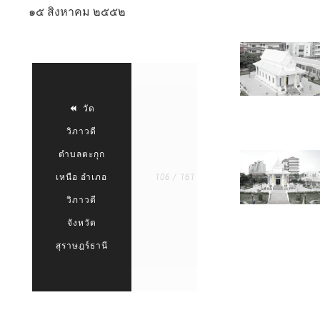
๑๕ สิงหาคม ๒๕๕๒
DSC 0157
วัด
พระ
วัด
ขวาง
DSC 0139
วิภาวดี
ตำบล
ตำบลตะกุก
ขุน
เหนือ อำเภอ
106 / 161
กระทิง
วิภาวดี
อำเภอ
จังหวัด
เมือง
DSC 0106
สุราษฎร์ธานี
จังหวัด
ชุมพร