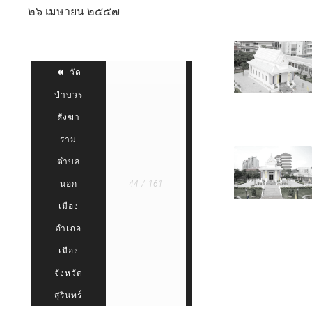
๒๖ เมษายน ๒๕๕๗
DSC 0157
วัด
ป่าบวร
วัดป่า
สังฆา
DSC 0139
แก้วนันท
ราม
พร ตำบล
ตำบล
แม่ลาน้อย
นอก
44 / 161
อำเภอ
เมือง
แม่ลาน้อย
อำเภอ
DSC 0106
จังหวัด
เมือง
แม่ฮ่องสอน
จังหวัด
สุรินทร์