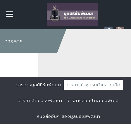
วารสาร
วารสารมูลนิธิชัยพัฒนา
วารสารป่าชุมชนบ้านอ่างเอ็ด
วารสารโคกปรงพัฒนา
วารสารสวนป่าพฤกษพัฒน์
หนังสืออื่นๆ ของมูลนิธิชัยพัฒนา